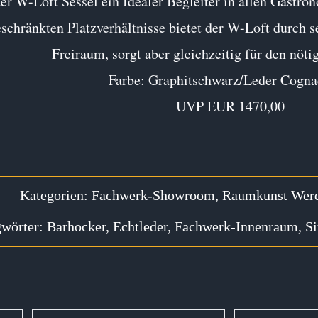
der W-Loft Sessel ein Idealer Begleiter in allen Gastro
eschränkten Platzverhältnisse bietet der W-Loft durch
Freiraum, sorgt aber gleichzeitig für den nöti
Farbe: Graphitschwarz/Leder Cogn
UVP EUR 1470,00
Kategorien:
Fachwerk-Showroom
,
Raumkunst Werd
gwörter:
Barhocker
,
Echtleder
,
Fachwerk-Innenraum
,
Si