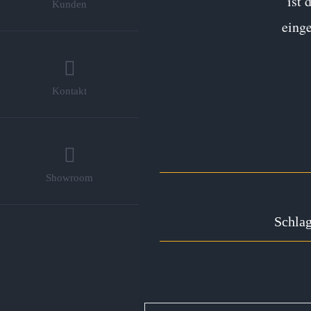
ist 
Kunden
eing
Kontakt
Showroom
Schla