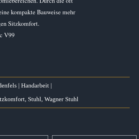
nomiebereichen. Durch die oft
 seine kompakte Bauweise mehr
gen Sitzkomfort.
ac V99
enfels
|
Handarbeit
|
tzkomfort
,
Stuhl
,
Wagner Stuhl