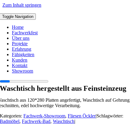
Zum Inhalt springen
Toggle Navigation
Home
Fachwerkfest
Über uns
Projekte
Erfahrung
Fähigkeiten
Kunden
Kontakt
Showroom
Waschtisch hergestellt aus Feinsteinzeug
aschtisch aus 120*280 Platten angefertigt, Waschtisch auf Gehrung
eschnitten, edel hochwertige Verarbeitung.
Kategorien:
Fachwerk-Showroom
,
Fliesen Öckler
|
Schlagwörter:
Badmöbel
,
Fachwerk-Bad
,
Waschtisch
|